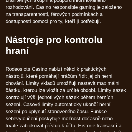
zranitelných skupin a podporu informovaného
rozhodování. Casino responsible gaming je založeno
na transparentnosti, férových podmínkách a
dostupnosti pomoci pro ty, kteří ji potřebují.
Nástroje pro kontrolu
hraní
Rodeoslots Casino nabízí několik praktických
nástrojů, které pomáhají hráčům řídit jejich herní
chování. Limity vkladů umožňují nastavit maximální
částku, kterou lze vložit za určité období. Limity sázek
kontrolují výši jednotlivých sázek během herních
sezení. Časové limity automaticky ukončí herní
sezení po uplynutí stanoveného času. Funkce
sebevyloučení poskytuje možnost dočasně nebo
trvale zablokovat přístup k účtu. Historie transakcí a