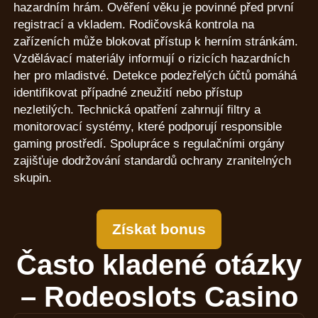
hazardním hrám. Ověření věku je povinné před první
registrací a vkladem. Rodičovská kontrola na
zařízeních může blokovat přístup k herním stránkám.
Vzdělávací materiály informují o rizicích hazardních
her pro mladistvé. Detekce podezřelých účtů pomáhá
identifikovat případné zneužití nebo přístup
nezletilých. Technická opatření zahrnují filtry a
monitorovací systémy, které podporují responsible
gaming prostředí. Spolupráce s regulačními orgány
zajišťuje dodržování standardů ochrany zranitelných
skupin.
Získat bonus
Často kladené otázky
– Rodeoslots Casino