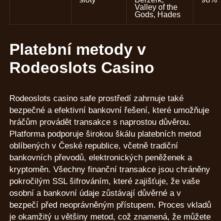
Valley of the
Gods, Hades
Platební metody v
Rodeoslots Casino
Rodeoslots casino safe prostředí zahrnuje také
bezpečné a efektivní bankovní řešení, které umožňuje
hráčům provádět transakce s naprostou důvěrou.
Platforma podporuje širokou škálu platebních metod
oblíbených v České republice, včetně tradiční
bankovních převodů, elektronických peněženek a
kryptoměn. Všechny finanční transakce jsou chráněny
pokročilým SSL šifrováním, které zajišťuje, že vaše
osobní a bankovní údaje zůstávají důvěrné a v
bezpečí před neoprávněným přístupem. Proces vkladů
je okamžitý u většiny metod, což znamená, že můžete