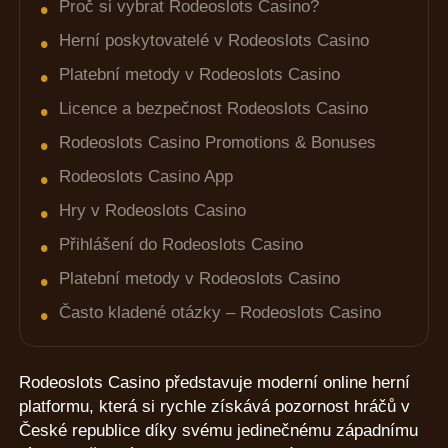
Proč si vybrat Rodeoslots Casino?
Herní poskytovatelé v Rodeoslots Casino
Platební metody v Rodeoslots Casino
Licence a bezpečnost Rodeoslots Casino
Rodeoslots Casino Promotions & Bonuses
Rodeoslots Casino App
Hry v Rodeoslots Casino
Přihlášení do Rodeoslots Casino
Platební metody v Rodeoslots Casino
Často kladené otázky – Rodeoslots Casino
Rodeoslots Casino představuje moderní online herní
platformu, která si rychle získává pozornost hráčů v
České republice díky svému jedinečnému západnímu