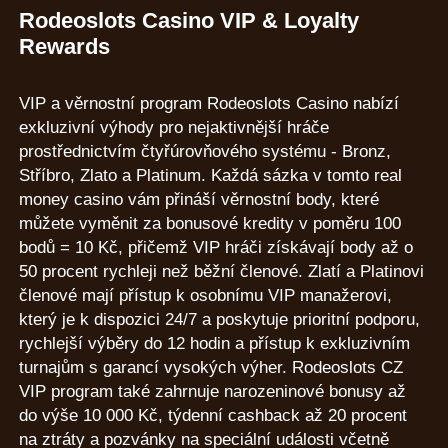
Rodeoslots Casino VIP & Loyalty
Rewards
VIP a věrnostní program Rodeoslots Casino nabízí
exkluzivní výhody pro nejaktivnější hráče
prostřednictvím čtyřúrovňového systému - Bronz,
Stříbro, Zlato a Platinum. Každá sázka v tomto real
money casino vám přináší věrnostní body, které
můžete vyměnit za bonusové kredity v poměru 100
bodů = 10 Kč, přičemž VIP hráči získávají body až o
50 procent rychleji než běžní členové. Zlatí a Platinovi
členové mají přístup k osobnímu VIP manažerovi,
který je k dispozici 24/7 a poskytuje prioritní podporu,
rychlejší výběry do 12 hodin a přístup k exkluzivním
turnajům s garancí vysokých výher. Rodeoslots CZ
VIP program také zahrnuje narozeninové bonusy až
do výše 10 000 Kč, týdenní cashback až 20 procent
na ztráty a pozvánky na speciální události včetně