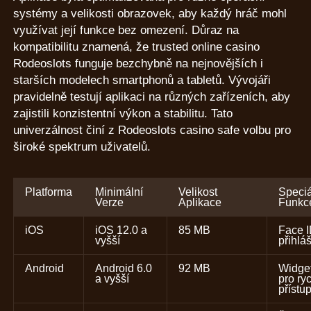
systémy a velikosti obrazovek, aby každý hráč mohl
využívat její funkce bez omezení. Důraz na
kompatibilitu znamená, že trusted online casino
Rodeoslots funguje bezchybně na nejnovějších i
starších modelech smartphonů a tabletů. Vývojáři
pravidelně testují aplikaci na různých zařízeních, aby
zajistili konzistentní výkon a stabilitu. Tato
univerzálnost činí z Rodeoslots casino safe volbu pro
široké spektrum uživatelů.
Platforma
Minimální
Velikost
Speciá
Verze
Aplikace
Funkc
iOS
iOS 12.0 a
85 MB
Face 
vyšší
přihlá
Android
Android 6.0
92 MB
Widge
a vyšší
pro ry
přístu