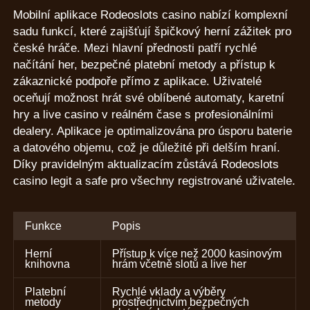
Mobilní aplikace Rodeoslots casino nabízí komplexní
sadu funkcí, které zajišťují špičkový herní zážitek pro
české hráče. Mezi hlavní přednosti patří rychlé
načítání her, bezpečné platební metody a přístup k
zákaznické podpoře přímo z aplikace. Uživatelé
oceňují možnost hrát své oblíbené automaty, karetní
hry a live casino v reálném čase s profesionálními
dealery. Aplikace je optimalizována pro úsporu baterie
a datového objemu, což je důležité při delším hraní.
Díky pravidelným aktualizacím zůstává Rodeoslots
casino legit a safe pro všechny registrované uživatele.
Funkce
Popis
Herní
Přístup k více než 2000 kasinovým
knihovna
hrám včetně slotů a live her
Platební
Rychlé vklady a výběry
metody
prostřednictvím bezpečných