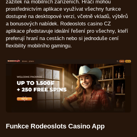
zážitek na mobilních zařízeních. Hráči mohou
prostřednictvím aplikace využívat všechny funkce
dostupné na desktopové verzi, včetně vkladů, výběrů
a bonusových nabídek. Rodeoslots casino CZ
aplikace představuje ideální řešení pro všechny, kteří
preferují hraní na cestách nebo si jednoduše cení
flexibility mobilního gamingu.
Funkce Rodeoslots Casino App