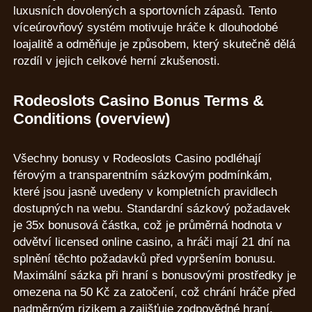
luxusních dovolených a sportovních zápasů. Tento
víceúrovňový systém motivuje hráče k dlouhodobé
loajalitě a odměňuje je způsobem, který skutečně dělá
rozdíl v jejich celkové herní zkušenosti.
Rodeoslots Casino Bonus Terms &
Conditions (overview)
Všechny bonusy v Rodeoslots Casino podléhají
férovým a transparentním sázkovým podmínkám,
které jsou jasně uvedeny v kompletních pravidlech
dostupných na webu. Standardní sázkový požadavek
je 35x bonusová částka, což je průměrná hodnota v
odvětví licensed online casino, a hráči mají 21 dní na
splnění těchto požadavků před vypršením bonusu.
Maximální sázka při hraní s bonusovými prostředky je
omezena na 50 Kč za zatočení, což chrání hráče před
nadměrným rizikem a zajišťuje zodpovědné hraní.