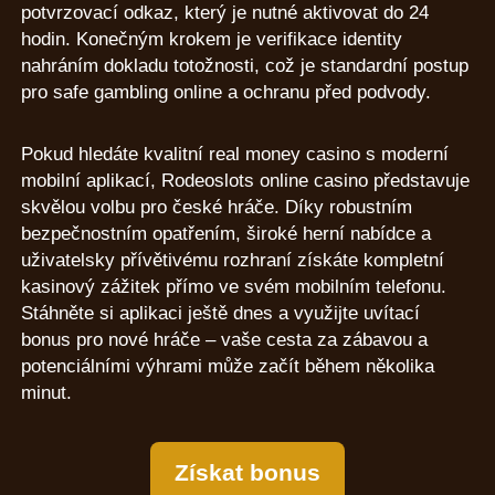
potvrzovací odkaz, který je nutné aktivovat do 24
hodin. Konečným krokem je verifikace identity
nahráním dokladu totožnosti, což je standardní postup
pro safe gambling online a ochranu před podvody.
Pokud hledáte kvalitní real money casino s moderní
mobilní aplikací, Rodeoslots online casino představuje
skvělou volbu pro české hráče. Díky robustním
bezpečnostním opatřením, široké herní nabídce a
uživatelsky přívětivému rozhraní získáte kompletní
kasinový zážitek přímo ve svém mobilním telefonu.
Stáhněte si aplikaci ještě dnes a využijte uvítací
bonus pro nové hráče – vaše cesta za zábavou a
potenciálními výhrami může začít během několika
minut.
Získat bonus