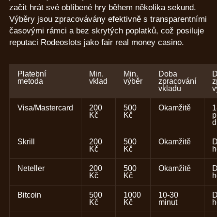
začít hrát své oblíbené hry během několika sekund.
Výběry jsou zpracovávány efektivně s transparentními
časovými rámci a bez skrytých poplatků, což posiluje
reputaci Rodeoslots jako fair real money casino.
Platební
Min.
Min.
Doba
D
metoda
vklad
výběr
zpracování
z
vkladu
v
Visa/Mastercard
200
500
Okamžitě
1
Kč
Kč
p
d
Skrill
200
500
Okamžitě
D
Kč
Kč
h
Neteller
200
500
Okamžitě
D
Kč
Kč
h
Bitcoin
500
1000
10-30
D
Kč
Kč
minut
h