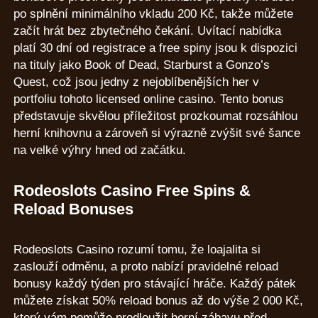
po splnění minimálního vkladu 200 Kč, takže můžete
začít hrát bez zbytečného čekání. Uvítací nabídka
platí 30 dní od registrace a free spiny jsou k dispozici
na tituly jako Book of Dead, Starburst a Gonzo’s
Quest, což jsou jedny z nejoblíbenějších her v
portfoliu tohoto licensed online casino. Tento bonus
představuje skvělou příležitost prozkoumat rozsáhlou
herní knihovnu a zároveň si výrazně zvýšit své šance
na velké výhry hned od začátku.
Rodeoslots Casino Free Spins &
Reload Bonuses
Rodeoslots Casino rozumí tomu, že loajalita si
zaslouží odměnu, a proto nabízí pravidelné reload
bonusy každý týden pro stávající hráče. Každý pátek
můžete získat 50% reload bonus až do výše 2 000 Kč,
který vám pomůže prodloužit herní zábavu před