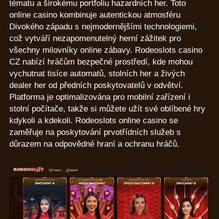
tématu a širokému portfoliu hazardních her. Toto
online casino kombinuje autentickou atmosféru
Divokého západu s nejmodernějšími technologiemi,
což vytváří nezapomenutelný herní zážitek pro
všechny milovníky online zábavy. Rodeoslots casino
CZ nabízí hráčům bezpečné prostředí, kde mohou
vychutnat tisíce automatů, stolních her a živých
dealer her od předních poskytovatelů v odvětví.
Platforma je optimalizována pro mobilní zařízení i
stolní počítače, takže si můžete užít své oblíbené hry
kdykoli a kdekoli. Rodeoslots online casino se
zaměřuje na poskytování prvotřídních služeb s
důrazem na odpovědné hraní a ochranu hráčů.