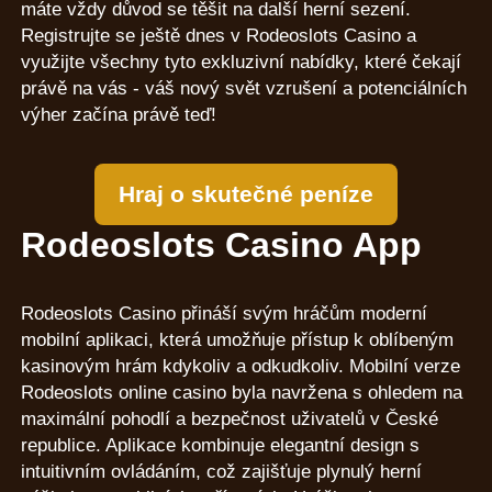
máte vždy důvod se těšit na další herní sezení.
Registrujte se ještě dnes v Rodeoslots Casino a
využijte všechny tyto exkluzivní nabídky, které čekají
právě na vás - váš nový svět vzrušení a potenciálních
výher začína právě teď!
Hraj o skutečné peníze
Rodeoslots Casino App
Rodeoslots Casino přináší svým hráčům moderní
mobilní aplikaci, která umožňuje přístup k oblíbeným
kasinovým hrám kdykoliv a odkudkoliv. Mobilní verze
Rodeoslots online casino byla navržena s ohledem na
maximální pohodlí a bezpečnost uživatelů v České
republice. Aplikace kombinuje elegantní design s
intuitivním ovládáním, což zajišťuje plynulý herní