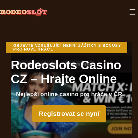
OBJEVTE VZRUŠUJÍCÍ HERNÍ ZÁŽITKY S BONUSY
PRO NOVÉ HRÁČE
Rodeoslots Casino
CZ – Hrajte Online
Nejlepší online casino pro hráče v ČR
Registrovat se nyní