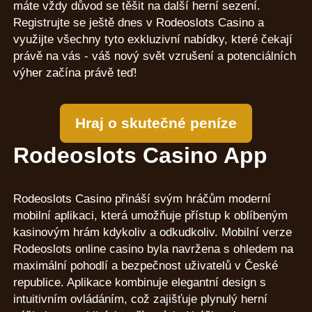
máte vždy důvod se těšit na další herní sezení.
Registrujte se ještě dnes v Rodeoslots Casino a
využijte všechny tyto exkluzivní nabídky, které čekají
právě na vás - váš nový svět vzrušení a potenciálních
výher začína právě teď!
Hraj o skutečné peníze
Rodeoslots Casino App
Rodeoslots Casino přináší svým hráčům moderní
mobilní aplikaci, která umožňuje přístup k oblíbeným
kasinovým hrám kdykoliv a odkudkoliv. Mobilní verze
Rodeoslots online casino byla navržena s ohledem na
maximální pohodlí a bezpečnost uživatelů v České
republice. Aplikace kombinuje elegantní design s
intuitivním ovládáním, což zajišťuje plynulý herní