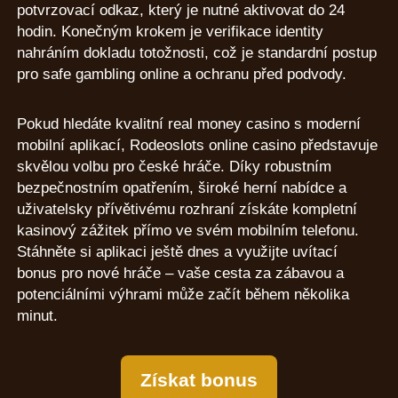
potvrzovací odkaz, který je nutné aktivovat do 24
hodin. Konečným krokem je verifikace identity
nahráním dokladu totožnosti, což je standardní postup
pro safe gambling online a ochranu před podvody.
Pokud hledáte kvalitní real money casino s moderní
mobilní aplikací, Rodeoslots online casino představuje
skvělou volbu pro české hráče. Díky robustním
bezpečnostním opatřením, široké herní nabídce a
uživatelsky přívětivému rozhraní získáte kompletní
kasinový zážitek přímo ve svém mobilním telefonu.
Stáhněte si aplikaci ještě dnes a využijte uvítací
bonus pro nové hráče – vaše cesta za zábavou a
potenciálními výhrami může začít během několika
minut.
Získat bonus