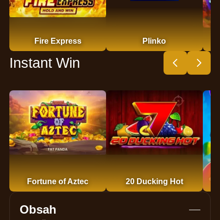
Play now
Play now
Fire Express
Plinko
Instant Win
Play now
Play now
Fortune of Aztec
20 Ducking Hot
Obsah