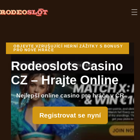
OBJEVTE VZRUŠUJÍCÍ HERNÍ ZÁŽITKY S BONUSY
PRO NOVÉ HRÁČE
Rodeoslots Casino
CZ – Hrajte Online
Nejlepší online casino pro hráče v ČR
Registrovat se nyní